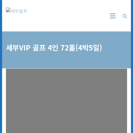
Skip
세
to
content
부
골
프
세부VIP 골프 4인 72홀(4박5일)
24
시
간
무
료
상
담