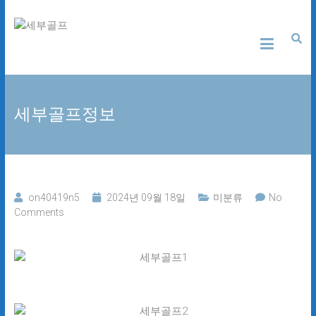
Skip
세
to
content
부
골
세부골프정보
프
24
시
간
무
on40419n5
2024년 09월 18일
미분류
No
료
Comments
상
담