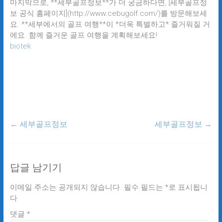
마지막으로, **세부골프정보**가 더 궁금하다면, [세부골프정
보 공식 홈페이지](http://www.cebugolf.com/)를 방문해보세
요. **세부에서의 골프 여행**이 *더욱 특별하고* 즐거워질 거
에요. 함께 즐거운 골프 여행을 계획해보세요!
biotek
←
세부골프정보
세부골프정보
→
답글 남기기
이메일 주소는 공개되지 않습니다.
필수 필드는
*
로 표시됩니
다
댓글
*