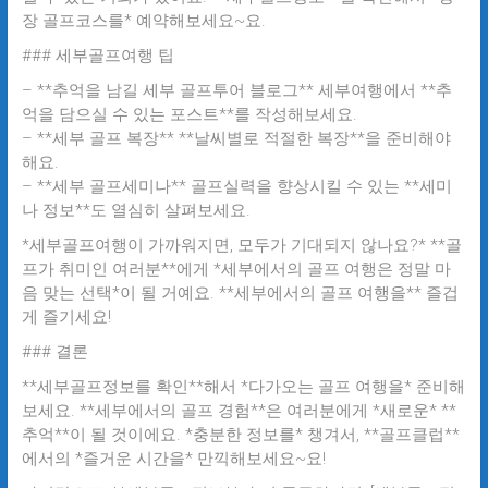
장 골프코스를* 예약해보세요~요.
### 세부골프여행 팁
– **추억을 남길 세부 골프투어 블로그** 세부여행에서 **추
억을 담으실 수 있는 포스트**를 작성해보세요.
– **세부 골프 복장** **날씨별로 적절한 복장**을 준비해야
해요.
– **세부 골프세미나** 골프실력을 향상시킬 수 있는 **세미
나 정보**도 열심히 살펴보세요.
*세부골프여행이 가까워지면, 모두가 기대되지 않나요?* **골
프가 취미인 여러분**에게 *세부에서의 골프 여행은 정말 마
음 맞는 선택*이 될 거예요. **세부에서의 골프 여행을** 즐겁
게 즐기세요!
### 결론
**세부골프정보를 확인**해서 *다가오는 골프 여행을* 준비해
보세요. **세부에서의 골프 경험**은 여러분에게 *새로운* **
추억**이 될 것이에요. *충분한 정보를* 챙겨서, **골프클럽**
에서의 *즐거운 시간을* 만끽해보세요~요!