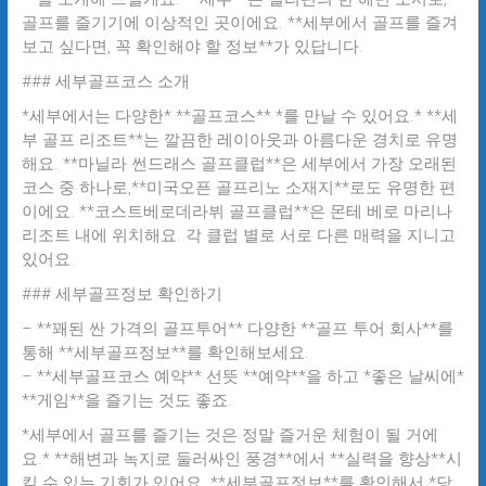
골프를 즐기기에 이상적인 곳이에요. **세부에서 골프를 즐겨
보고 싶다면, 꼭 확인해야 할 정보**가 있답니다.
### 세부골프코스 소개
*세부에서는 다양한* **골프코스** *를 만날 수 있어요.* **세
부 골프 리조트**는 깔끔한 레이아웃과 아름다운 경치로 유명
해요. **마닐라 썬드래스 골프클럽**은 세부에서 가장 오래된
코스 중 하나로,**미국오픈 골프리노 소재지**로도 유명한 편
이에요. **코스트베로데라뷔 골프클럽**은 몬테 베로 마리나
리조트 내에 위치해요. 각 클럽 별로 서로 다른 매력을 지니고
있어요.
### 세부골프정보 확인하기
– **꽤된 싼 가격의 골프투어** 다양한 **골프 투어 회사**를
통해 **세부골프정보**를 확인해보세요.
– **세부골프코스 예약** 선뜻 **예약**을 하고 *좋은 날씨에*
**게임**을 즐기는 것도 좋죠.
*세부에서 골프를 즐기는 것은 정말 즐거운 체험이 될 거에
요.* **해변과 녹지로 둘러싸인 풍경**에서 **실력을 향상**시
킬 수 있는 기회가 있어요. **세부골프정보**를 확인해서 *당