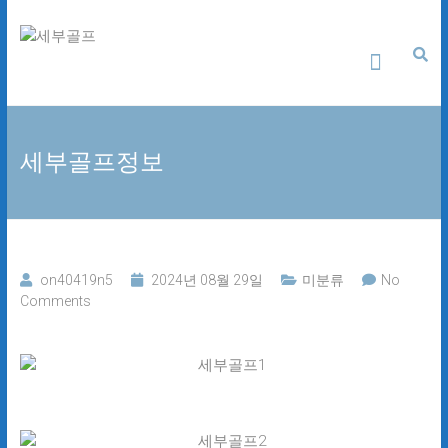
Skip
세
to
content
부
골
세부골프정보
프
24
시
간
무
on40419n5
2024년 08월 29일
미분류
No
료
Comments
상
담