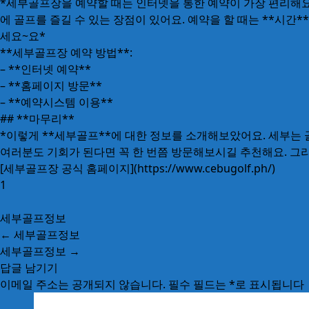
*세부골프장을 예약할 때는 인터넷을 통한 예약이 가장 편리해요
에 골프를 즐길 수 있는 장점이 있어요. 예약을 할 때는 **시간*
세요~요*
**세부골프장 예약 방법**:
– **인터넷 예약**
– **홈페이지 방문**
– **예약시스템 이용**
## **마무리**
*이렇게 **세부골프**에 대한 정보를 소개해보았어요. 세부는 
여러분도 기회가 된다면 꼭 한 번쯤 방문해보시길 추천해요. 그리
[세부골프장 공식 홈페이지](https://www.cebugolf.ph/)
1
세부골프정보
←
세부골프정보
세부골프정보
→
답글 남기기
이메일 주소는 공개되지 않습니다.
필수 필드는
*
로 표시됩니다