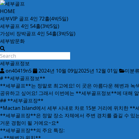
Skip
to
세
HOME
content
부
세부VIP 골프 4인 72홀(4박5일)
골
세부골프 4인 54홀(3박5일)
프
가성비 장박골프 4인 54홀(3박5일)
24
세부밤문화
시
간
무
세부골프정보
료
on40419n5
2024년 10월 09일
2025년 12월 01일
미분
상
# **세부골프정보**
담
**세부골프**는 정말로 최고에요! 이 곳은 아름다운 해변과 녹
공유하고 싶어요! 그래서 이번에는 **세부골프정보**에 대해 
## **세부골프장**
*Mactan Island에서 세부 시내로 차로 15분 거리에 위
**세부골프장**은 정말 장소 자체에서 주변 경치를 즐길 수 있
거운 경험이 될 거에요~요*
**세부골프장**의 주요 특징:
– **해변가 위치**