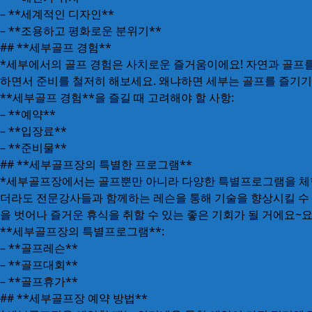
– **세계적인 디자인**
– **조용하고 평화로운 분위기**
## **세부골프 경험**
*세부에서의 골프 경험은 사치로운 즐거움이에요! 자연과 골프를 
하면서 준비를 철저히 해보세요. 왜냐하면 세부는 골프를 즐기기
**세부골프 경험**을 즐길 때 고려해야 할 사항:
– **예약**
– **입장료**
– **준비물**
## **세부골프장의 특별한 프로그램**
*세부골프장에서는 골프뿐만 아니라 다양한 특별프로그램을 체험할 
더라도 전문강사들과 함께하는 레슨을 통해 기술을 향상시킬 수 있
을 벗어나 즐거운 휴식을 취할 수 있는 좋은 기회가 될 거에요~요
**세부골프장의 특별프로그램**:
– **골프레슨**
– **골프대회**
– **골프휴가**
## **세부골프장 예약 방법**