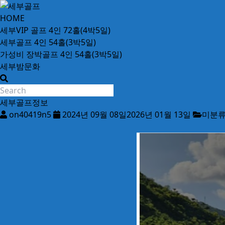
Skip
to
세
HOME
content
부
세부VIP 골프 4인 72홀(4박5일)
골
세부골프 4인 54홀(3박5일)
프
가성비 장박골프 4인 54홀(3박5일)
24
세부밤문화
시
간
무
세부골프정보
료
on40419n5
2024년 09월 08일
2026년 01월 13일
미분
상
담