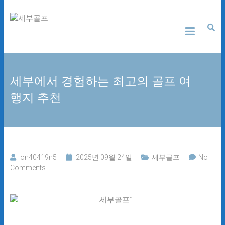
Skip
세
to
content
부
골
세부에서 경험하는 최고의 골프 여
프
행지 추천
24
시
간
무
료
상
on40419n5
2025년 09월 24일
세부골프
No
담
Comments