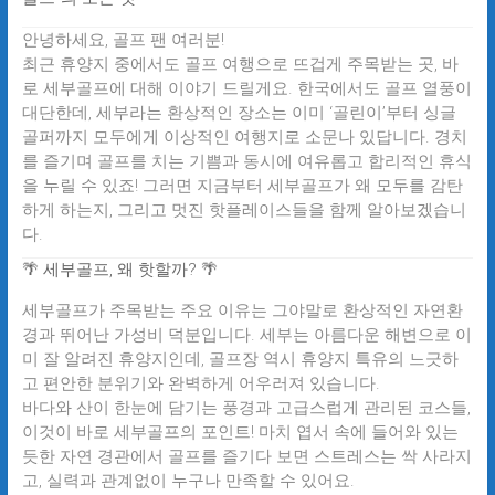
안녕하세요, 골프 팬 여러분!
최근 휴양지 중에서도 골프 여행으로 뜨겁게 주목받는 곳, 바
로
세부골프
에 대해 이야기 드릴게요. 한국에서도 골프 열풍이
대단한데, 세부라는 환상적인 장소는 이미 ‘골린이’부터 싱글
골퍼까지 모두에게 이상적인 여행지로 소문나 있답니다. 경치
를 즐기며 골프를 치는 기쁨과 동시에 여유롭고 합리적인 휴식
을 누릴 수 있죠! 그러면 지금부터 세부골프가 왜 모두를 감탄
하게 하는지, 그리고 멋진 핫플레이스들을 함께 알아보겠습니
다.
🌴 세부골프, 왜 핫할까? 🌴
세부골프
가 주목받는 주요 이유는 그야말로 환상적인 자연환
경과 뛰어난 가성비 덕분입니다. 세부는 아름다운 해변으로 이
미 잘 알려진 휴양지인데, 골프장 역시 휴양지 특유의 느긋하
고 편안한 분위기와 완벽하게 어우러져 있습니다.
바다와 산이 한눈에 담기는 풍경과 고급스럽게 관리된 코스들,
이것이 바로 세부골프의 포인트! 마치 엽서 속에 들어와 있는
듯한 자연 경관에서 골프를 즐기다 보면 스트레스는 싹 사라지
고, 실력과 관계없이 누구나 만족할 수 있어요.