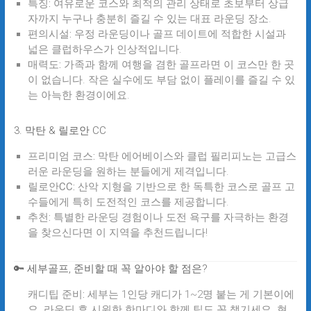
특징:
여유로운 코스와 최적의 관리 상태로 초보부터 상급
자까지 누구나 충분히 즐길 수 있는 대표 라운딩 장소.
편의시설:
우정 라운딩이나 골프 데이트에 적합한 시설과
넓은 클럽하우스가 인상적입니다.
매력도:
가족과 함께 여행을 겸한 골프라면 이 코스만 한 곳
이 없습니다. 작은 실수에도 부담 없이 플레이를 즐길 수 있
는 아늑한 환경이에요.
3. 막탄 & 릴로안 CC
프리미엄 코스:
막탄 에어베이스와 클럽 필리피노는 고급스
러운 라운딩을 원하는 분들에게 제격입니다.
릴로안CC:
산악 지형을 기반으로 한 독특한 코스로 골프 고
수들에게 특히 도전적인 코스를 제공합니다.
추천:
특별한 라운딩 경험이나 도전 욕구를 자극하는 환경
을 찾으신다면 이 지역을 추천드립니다!
🔑 세부골프, 준비할 때 꼭 알아야 할 점은?
캐디팁 준비:
세부는 1인당 캐디가 1~2명 붙는 게 기본이에
요. 라운딩 후 시원한 한마디와 함께 팁도 꼭 챙기세요. 현