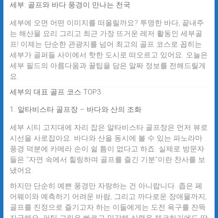
세부: 골프와 바다 풍경이 만나는 천국
세부에 오면 어떤 이미지를 떠올릴까요? 투명한 바다, 끝내주
는 해산물 요리 그리고 최근 가장 뜨거운 레저 활동인
세부골
프
! 이제는 단순한 관광지를 넘어 최고의 골프 코스로 꼽히는
세부가 골퍼들 사이에서 핫한 도시로 떠오르고 있어요. 오늘은
세부 필드의 아름다움과 꿀팁을 담은 알짜 정보를 전해드릴게
요.
세부의 대표 골프 코스 TOP3
1. 알타비스타 골프장 – 바다와 산의 조화
세부 시티 고지대에 자리 잡은
알타비스타 골프장
은 먼저 뷰로
시선을 사로잡아요. 바다와 산을 동시에 볼 수 있는
파노라마
풍경
덕분에 카메라 손이 쉴 틈이 없다고 하죠. 실제로 방문자
들은 “자연 속에서 힐링하며 골프를 즐긴 기분”이란 찬사를 보
냈어요.
하지만 단순히 예쁜 풍경만 자랑하는 건 아니랍니다. 좁은 페
어웨이와 예측하기 어려운 바람, 그리고 까다로운 장애물까지,
골프를 진정으로 즐기고자 하는 이들에게는 도전 욕구를 잔뜩