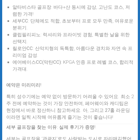
알타비스타 골프장
: 바다+산 동시에 감상, 고난도 코스, 저
렴한 가격!
세부CC
: 단체에도 적합, 초보부터 프로 모두 만족, 여유로운
분위기.
클럽필리피노
: 럭셔리와 프라이빗 경험, 특별한 날을 위한
선택지.
릴로안CC
: 산악지형의 독특함, 아름다운 경치와 자연 속 프
리미엄 감성.
에어베이스CC(막탄CC)
: KPGA 인증 프로 레벨 코스, 합리적
가격대.
예약은 미리미리!
특히 성수기에는 예약 없이 방문하기 어려울 수 있어요. 최소 2
주 전에 예약하는 것이 가장 안전하며, 페어웨이와 캐디팁은
현장에서 바로 정산하니 참고하세요. 아, 그리고
27홀 라운딩
이라면 일찍 시작해 여유롭게 즐기는 것이 좋습니다!
세부 골프장을 찾는 이유: 실제 후기가 증명!
세부는 골프장을 ‘관광지’로도 사랑받는 도시로 자리매김했어