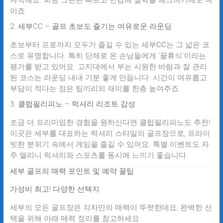
자극해요. 퍼팅 그린은 빠르고 민감해 실력을 체크하기에도 딱
이죠.
2. 세부CC – 골프 초보도 즐기는 여유로운 라운딩
초보부터 프로까지 모두가 즐길 수 있는
세부CC
는 그 넓은 코
스로 유명합니다. 특히 단체로 온 손님들에게 ‘꿀휴식’이라는
평가를 받고 있어요. 고지대에서 부는 시원한 바람과 잘 관리
된 코스는 라운딩 내내 기분 좋게 만듭니다. 시간이 여유롭고
부담이 적다는 점은 팀끼리의 재미를 한층 높여주죠.
3. 클럽필리피노 – 럭셔리 리조트 감성
조금 더 프리미엄한 경험을 원하신다면
클럽필리피노
도 추천!
이곳은 세부를 대표하는 럭셔리 스타일의 골프장으로, 프라이
빗한 분위기 속에서 게임을 즐길 수 있어요. 특별 이벤트도 자
주 열리니 럭셔리와 스포츠를 동시에 느끼기 좋습니다.
세부 골프의 매력 포인트 및 예약 꿀팁
가성비 최고! 다양한 선택지
세부의 모든 골프장은 각자만의 매력이 뚜렷한데요, 완벽한 선
택을 위해 아래
매력 정리
를 참고하세요.