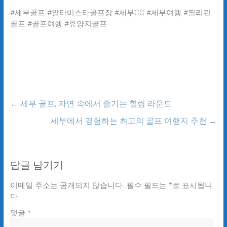
#세부골프 #알타비스타골프장 #세부CC #세부여행 #필리핀
골프 #골프여행 #휴양지골프
←
세부 골프, 자연 속에서 즐기는 힐링 라운드
세부에서 경험하는 최고의 골프 여행지 추천
→
답글 남기기
이메일 주소는 공개되지 않습니다.
필수 필드는
*
로 표시됩니
다
댓글
*