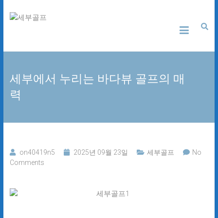
Skip
세
to
content
부
골
세부에서 누리는 바다뷰 골프의 매
프
력
24
시
간
무
료
상
on40419n5
2025년 09월 23일
세부골프
No
담
Comments