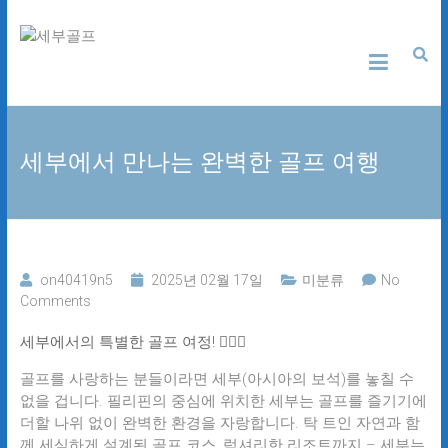
Skip
세
to
content
부
골
세부에서 만나는 완벽한 골프 여행
프
24
시
간
무
on40419n5
2025년 02월 17일
미분류
No
료
Comments
상
담
세부에서의 특별한 골프 여정! 🏌️‍♂️🌴
골프를 사랑하는 분들이라면 세부(아시아의 보석)를 놓칠 수
없을 겁니다. 필리핀의 중심에 위치한 세부는 골프를 즐기기에
더할 나위 없이 완벽한 환경을 자랑합니다. 탁 트인 자연과 함
께 세심하게 설계된 골프 코스, 럭셔리한 리조트까지 – 세부는