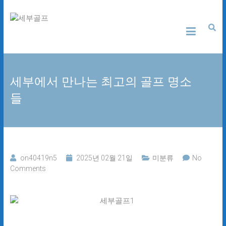
Skip
세
to
content
부
골
세부에서 만나는 최고의 골프 명소
프
들
24
시
간
무
료
상
on40419n5
2025년 02월 21일
미분류
No
담
Comments