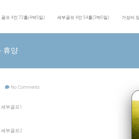
 골프 4인 72홀(4박5일)
세부골프 4인 54홀(3박5일)
가성비 장
 휴양
No Comments