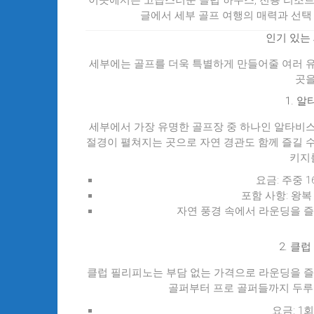
이곳에서는 고급스러운 클럽 하우스, 전용 리조트
글에서 세부 골프 여행의 매력과 선택
인기 있는
세부에는 골프를 더욱 특별하게 만들어줄 여러 유
곳을
1.
알
세부에서 가장 유명한 골프장 중 하나인 알타비스
절경이 펼쳐지는 곳으로 자연 경관도 함께 즐길 수
키지
요금
: 주중 1
포함 사항
: 왕
자연 풍경 속에서 라운딩을 
2.
클럽
클럽 필리피노는 부담 없는 가격으로 라운딩을 즐길
골퍼부터 프로 골퍼들까지 두루 
요금
: 1