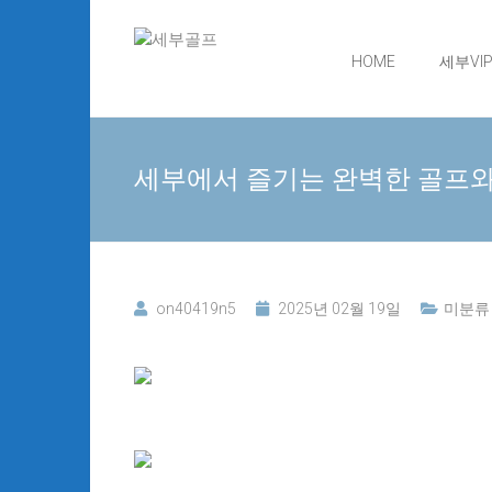
Skip
세
to
content
HOME
세부VIP
부
골
세부에서 즐기는 완벽한 골프와
프
24
시
간
무
on40419n5
2025년 02월 19일
미분류
료
상
담