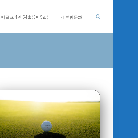
박골프 4인 54홀(3박5일)
세부밤문화