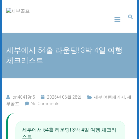
Skip
세
to
content
부
골
세부에서 54홀 라운딩! 3박 4일 여행
프
체크리스트
24
시
간
무
료
상
on40419n5
2026년 06월 28일
세부 여행패키지
,
세
담
부골프
No Comments
세부에서 54홀 라운딩! 3박 4일 여행 체크리
스트