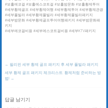
#보홀에코걸 #보홀에스코트걸 #보홀밤문화 #보홀황제투어
#세부황제골프 #세부황제여행 #세부황제투어 #세부황제관광
#세부풀빌라 #세부황제풀빌라 #세부황제풀빌라패키지
#세부밤문화 #세부황제골프투어여행패키지 #세부밤문화패
키지
#세부에코걸비용 #세부에스코트걸비용 #세부KTV패키지
←
필리핀 세부 황제 골프 패키지 후 세부 풀빌라 패키지
세부 황제 골프 패키지 체크리스트: 황제처럼 준비하는 방
법!
→
답글 남기기