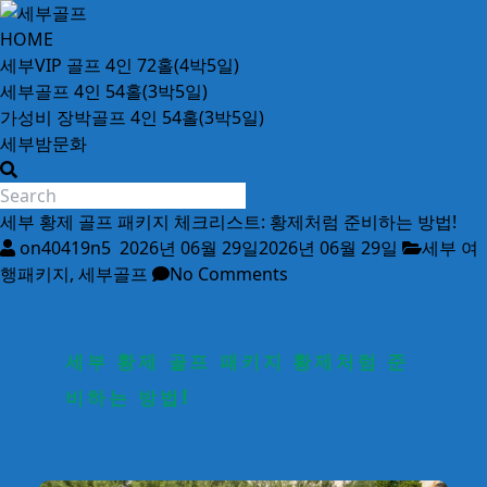
Skip
to
세
HOME
content
부
세부VIP 골프 4인 72홀(4박5일)
골
세부골프 4인 54홀(3박5일)
프
가성비 장박골프 4인 54홀(3박5일)
24
세부밤문화
시
간
무
세부 황제 골프 패키지 체크리스트: 황제처럼 준비하는 방법!
료
on40419n5
2026년 06월 29일
2026년 06월 29일
세부 여
상
행패키지
,
세부골프
No Comments
담
세부 황제 골프 패키지 황제처럼 준
비하는 방법!